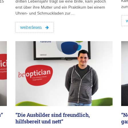
Kam
015
dritten Lebensjahr trägt sie eine Brille, kam jedoch
zum
erst über ihre Mutter und ein Praktikum bei einem
Uhren- und Schmuckladen zur…
w
weiterlesen
s”
“Die Ausbilder sind freundlich,
“N
hilfsbereit und nett”
ga