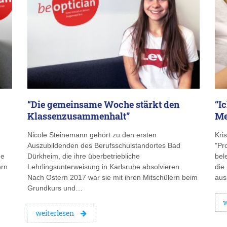
“Die gemeinsame Woche stärkt den
“I
Klassenzusammenhalt”
Me
Nicole Steinemann gehört zu den ersten
Kri
Auszubildenden des Berufsschulstandortes Bad
"Pr
he
Dürkheim, die ihre überbetriebliche
bel
ern
Lehrlingsunterweisung in Karlsruhe absolvieren.
die
Nach Ostern 2017 war sie mit ihren Mitschülern beim
aus
Grundkurs und…
w
weiterlesen