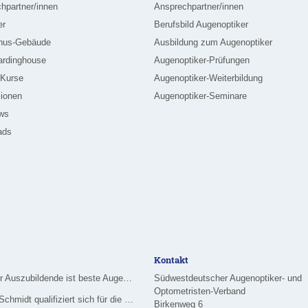
hpartner/innen
Ansprechpartner/innen
er
Berufsbild Augenoptiker
nus-Gebäude
Ausbildung zum Augenoptiker
ardinghouse
Augenoptiker-Prüfungen
-Kurse
Augenoptiker-Weiterbildung
ionen
Augenoptiker-Seminare
ews
ads
Kontakt
Merziger Auszubildende ist beste Augenoptikerin im Saarland
Südwestdeutscher Augenoptiker- und
Optometristen-Verband
Nadine Schmidt qualifiziert sich für die Deutsche Meisterschaft im Handwerk
Birkenweg 6