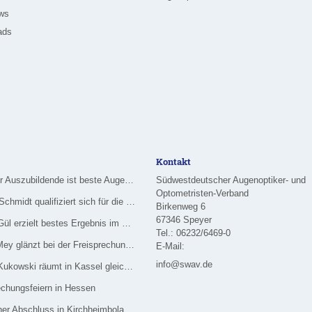
ews
ads
Kontakt
Merziger Auszubildende ist beste Augenoptikerin im Saarland
Südwestdeutscher Augenoptiker- und
Optometristen-Verband
Nadine Schmidt qualifiziert sich für die Deutsche Meisterschaft im Handwerk
Birkenweg 6
67346 Speyer
Özlem Gül erzielt bestes Ergebnis im Rhein-Main-Gebiet
Tel.: 06232/6469-0
Celina Mey glänzt bei der Freisprechung in Dietzenbach
E-Mail:
info@swav.de
Leonie Kukowski räumt in Kassel gleich dreifach ab
echungsfeiern in Hessen
Feierlicher Abschluss in Kirchheimbolanden