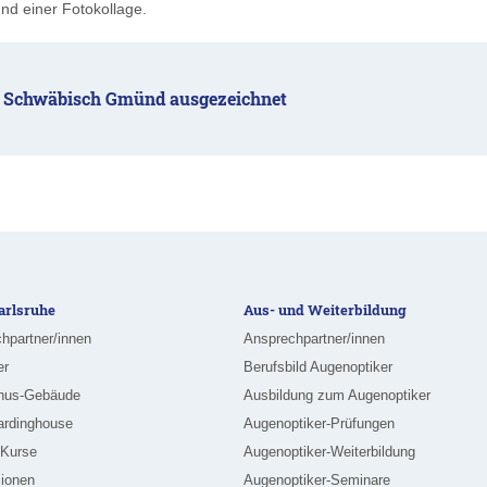
nd einer Fotokollage.
s Schwäbisch Gmünd ausgezeichnet
rlsruhe
Aus- und Weiterbildung
hpartner/innen
Ansprechpartner/innen
er
Berufsbild Augenoptiker
nus-Gebäude
Ausbildung zum Augenoptiker
ardinghouse
Augenoptiker-Prüfungen
-Kurse
Augenoptiker-Weiterbildung
ionen
Augenoptiker-Seminare