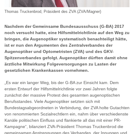
Thomas Truckenbrod, Präsident des ZVA (ZVA/Magner)
Nachdem der Gemeinsame Bundesausschuss (G-BA) 2017
noch versucht hatte, eine Hilfsmittelrichtlinie auf den Weg zu
bringen, die Augenoptiker systematisch benachteiligt hätte,
ist er nun den Argumenten des Zentralverbandes der
Augenoptiker und Optometristen (ZVA) und des GKV-
Spitzenverbandes gefolgt. Augenoptiker dürften damit ohne
ärztliche Mitwirkung Folgeversorgungen zu Lasten der
gesetzlichen Krankenkassen vornehmen.
„Es war ein langer Weg, bis der G-BA zur Einsicht kam. Dem
ersten Entwurf der Hilfsmittelrichtlinie vor zwei Jahren folgte
zunächst der massive Protest des gesamten augenoptischen
Berufsstandes. Viele Augenoptiker setzten sich mit
Bundestagsabgeordneten in Verbindung, der ZVA holte Gutachten
von renommierten Sozialrechtlern ein, nahm über verschiedenste
Kanäle politischen Einfluss und flankierte all das mit einer PR-
Kampagne“, bilanziert ZVA-Präsident Thomas Truckenbrod die
gemeinsamen Anstrengungen des Verbandes, der Innungen und