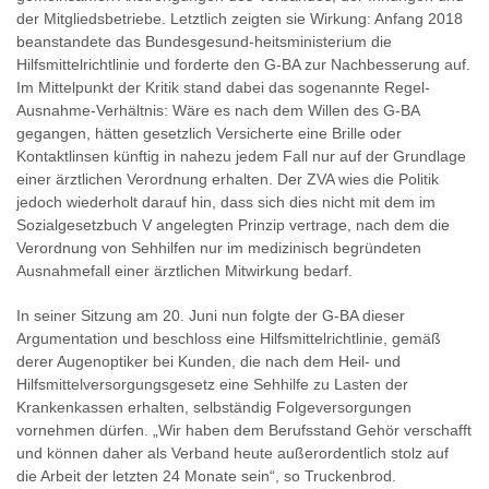
der Mitgliedsbetriebe. Letztlich zeigten sie Wirkung: Anfang 2018
beanstandete das Bundesgesund-heitsministerium die
Hilfsmittelrichtlinie und forderte den G-BA zur Nachbesserung auf.
Im Mittelpunkt der Kritik stand dabei das sogenannte Regel-
Ausnahme-Verhältnis: Wäre es nach dem Willen des G-BA
gegangen, hätten gesetzlich Versicherte eine Brille oder
Kontaktlinsen künftig in nahezu jedem Fall nur auf der Grundlage
einer ärztlichen Verordnung erhalten. Der ZVA wies die Politik
jedoch wiederholt darauf hin, dass sich dies nicht mit dem im
Sozialgesetzbuch V angelegten Prinzip vertrage, nach dem die
Verordnung von Sehhilfen nur im medizinisch begründeten
Ausnahmefall einer ärztlichen Mitwirkung bedarf.
In seiner Sitzung am 20. Juni nun folgte der G-BA dieser
Argumentation und beschloss eine Hilfsmittelrichtlinie, gemäß
derer Augenoptiker bei Kunden, die nach dem Heil- und
Hilfsmittelversorgungsgesetz eine Sehhilfe zu Lasten der
Krankenkassen erhalten, selbständig Folgeversorgungen
vornehmen dürfen. „Wir haben dem Berufsstand Gehör verschafft
und können daher als Verband heute außerordentlich stolz auf
die Arbeit der letzten 24 Monate sein“, so Truckenbrod.