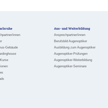
rlsruhe
Aus- und Weiterbildung
hpartner/innen
Ansprechpartner/innen
er
Berufsbild Augenoptiker
nus-Gebäude
Ausbildung zum Augenoptiker
ardinghouse
Augenoptiker-Prüfungen
-Kurse
Augenoptiker-Weiterbildung
ionen
Augenoptiker-Seminare
ews
ads