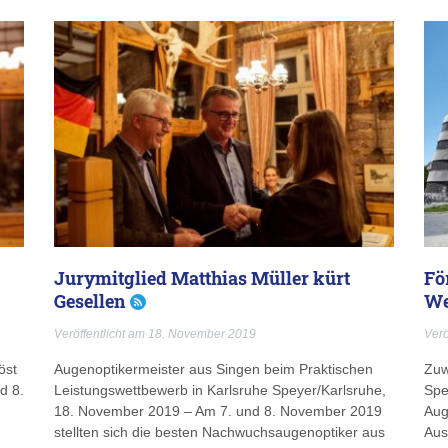
Jurymitglied Matthias Müller kürt
Fö
Gesellen
We
Veröffentlicht am 18. November 2019
Verö
öst
Augenoptikermeister aus Singen beim Praktischen
Zuw
d 8.
Leistungswettbewerb in Karlsruhe Speyer/Karlsruhe,
Spe
18. November 2019 – Am 7. und 8. November 2019
Aug
stellten sich die besten Nachwuchsaugenoptiker aus
Aus