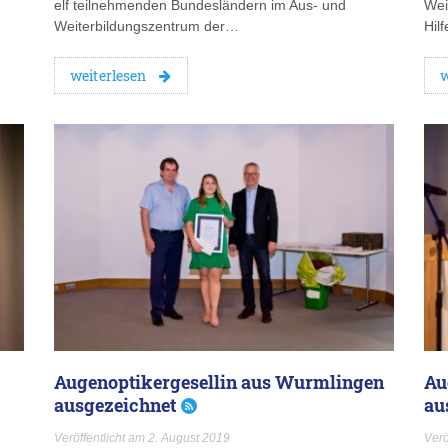
elf teilnehmenden Bundesländern im Aus- und
Wei
Weiterbildungszentrum der…
Hil
weiterlesen
w
Augenoptikergesellin aus Wurmlingen
Au
ausgezeichnet
au
Veröffentlicht am 2. August 2019
Verö