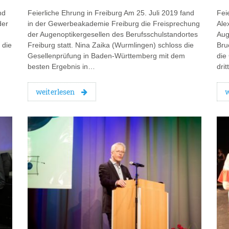
nd
Feierliche Ehrung in Freiburg Am 25. Juli 2019 fand
Fei
der
in der Gewerbeakademie Freiburg die Freisprechung
Ale
der Augenoptikergesellen des Berufsschulstandortes
Aug
 die
Freiburg statt. Nina Zaika (Wurmlingen) schloss die
Bru
Gesellenprüfung in Baden-Württemberg mit dem
die
besten Ergebnis in…
dri
weiterlesen
w