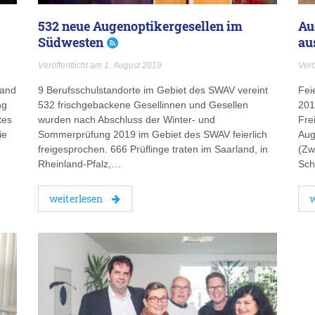
532 neue Augenoptikergesellen im
Au
Südwesten
au
Veröffentlicht am 1. August 2019
Verö
fand
9 Berufsschulstandorte im Gebiet des SWAV vereint
Fei
ng
532 frischgebackene Gesellinnen und Gesellen
201
tes
wurden nach Abschluss der Winter- und
Fre
ie
Sommerprüfung 2019 im Gebiet des SWAV feierlich
Aug
freigesprochen. 666 Prüflinge traten im Saarland, in
(Zw
Rheinland-Pfalz,…
Sch
weiterlesen
w