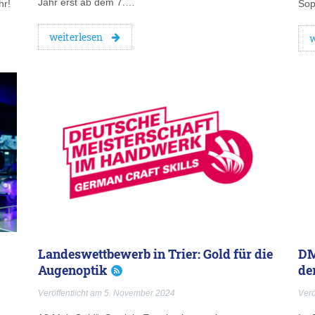
Jahr erst ab dem 7.…
hr!
Sop
weiterlesen
w
Landeswettbewerb in Trier: Gold für die
DM
Augenoptik
de
Veröffentlicht am 5. November 2024
Verö