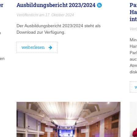
er
Ausbildungsbericht 2023/2024
Pa
Ha
Veröffentlicht am 17. Oktober 2024
in
Der Ausbildungsbericht 2023/2024 steht als
Verö
Download zur Verfügung.
m
Min
Han
weiterlesen
Par
ten
auc
Atm
dis
w