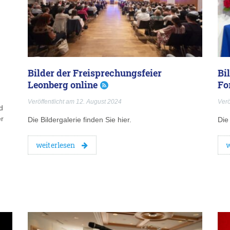
Bilder der Freisprechungsfeier
Bi
Leonberg online
Fo
Veröffentlicht am 12. August 2024
Verö
d
er
Die Bildergalerie finden Sie hier.
Die 
weiterlesen
w