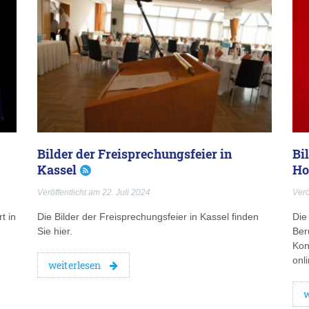
Bilder der Freisprechungsfeier in
Bi
Kassel
Ho
Veröffentlicht am 22. Juli 2024
Verö
t in
Die Bilder der Freisprechungsfeier in Kassel finden
Die
Sie hier.
Ber
Kon
onli
weiterlesen
w