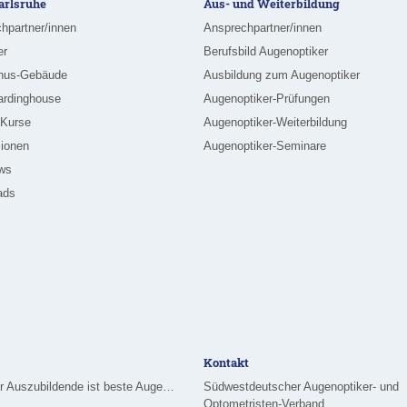
rlsruhe
Aus- und Weiterbildung
hpartner/innen
Ansprechpartner/innen
er
Berufsbild Augenoptiker
nus-Gebäude
Ausbildung zum Augenoptiker
ardinghouse
Augenoptiker-Prüfungen
-Kurse
Augenoptiker-Weiterbildung
ionen
Augenoptiker-Seminare
ews
ads
Kontakt
Merziger Auszubildende ist beste Augenoptikerin im Saarland
Südwestdeutscher Augenoptiker- und
Optometristen-Verband