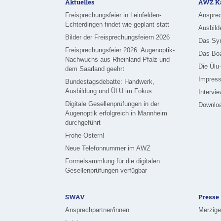
Aktuelles
AWZ Ka
Freisprechungsfeier in Leinfelden-
Ansprec
Echterdingen findet wie geplant statt
Ausbild
Bilder der Freisprechungsfeiern 2026
Das Sy
Freisprechungsfeier 2026: Augenoptik-
Das Bo
Nachwuchs aus Rheinland-Pfalz und
Die Ülu
dem Saarland geehrt
Impress
Bundestagsdebatte: Handwerk,
Ausbildung und ÜLU im Fokus
Intervi
Digitale Gesellenprüfungen in der
Downlo
Augenoptik erfolgreich in Mannheim
durchgeführt
Frohe Ostern!
Neue Telefonnummer im AWZ
Formelsammlung für die digitalen
Gesellenprüfungen verfügbar
SWAV
Presse
Ansprechpartner/innen