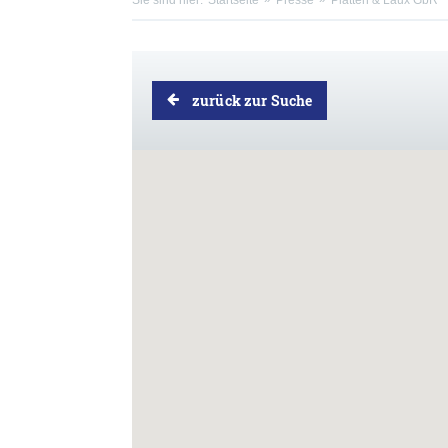
Sie sind hier:
Startseite
Presse
Platten & Laux GbR
zurück zur Suche