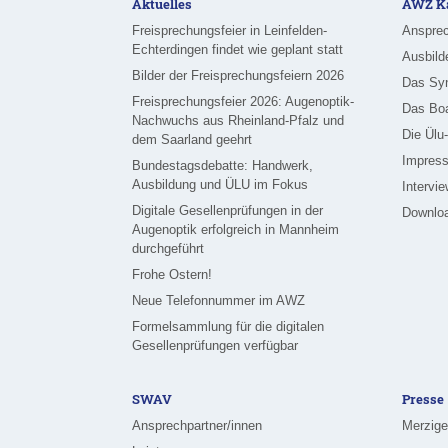
Aktuelles
AWZ Ka
Freisprechungsfeier in Leinfelden-
Ansprec
Echterdingen findet wie geplant statt
Ausbild
Bilder der Freisprechungsfeiern 2026
Das Sy
Freisprechungsfeier 2026: Augenoptik-
Das Bo
Nachwuchs aus Rheinland-Pfalz und
Die Ülu
dem Saarland geehrt
Impress
Bundestagsdebatte: Handwerk,
Ausbildung und ÜLU im Fokus
Intervi
Digitale Gesellenprüfungen in der
Downlo
Augenoptik erfolgreich in Mannheim
durchgeführt
Frohe Ostern!
Neue Telefonnummer im AWZ
Formelsammlung für die digitalen
Gesellenprüfungen verfügbar
SWAV
Presse
Ansprechpartner/innen