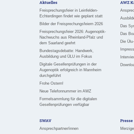
Aktuelles
AWZ Ka
Freisprechungsfeier in Leinfelden-
Ansprec
Echterdingen findet wie geplant statt
Ausbild
Bilder der Freisprechungsfeiern 2026
Das Sy
Freisprechungsfeier 2026: Augenoptik-
Das Bo
Nachwuchs aus Rheinland-Pfalz und
Die Ülu
dem Saarland geehrt
Impress
Bundestagsdebatte: Handwerk,
Ausbildung und ÜLU im Fokus
Intervi
Digitale Gesellenprüfungen in der
Downlo
Augenoptik erfolgreich in Mannheim
durchgeführt
Frohe Ostern!
Neue Telefonnummer im AWZ
Formelsammlung für die digitalen
Gesellenprüfungen verfügbar
SWAV
Presse
Ansprechpartner/innen