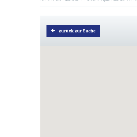
Sie sind hier:
Startseite
Presse
Optik Laun Inh. Lenn
zurück zur Suche