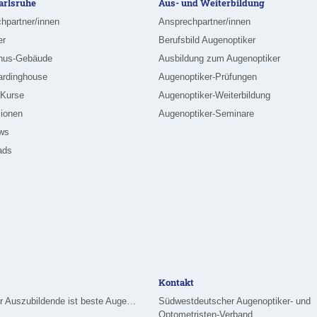
rlsruhe
Aus- und Weiterbildung
hpartner/innen
Ansprechpartner/innen
er
Berufsbild Augenoptiker
nus-Gebäude
Ausbildung zum Augenoptiker
ardinghouse
Augenoptiker-Prüfungen
-Kurse
Augenoptiker-Weiterbildung
ionen
Augenoptiker-Seminare
ews
ads
Kontakt
Merziger Auszubildende ist beste Augenoptikerin im Saarland
Südwestdeutscher Augenoptiker- und
Optometristen-Verband