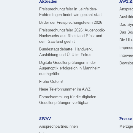
Aktuelles
AWZ Ka
Freisprechungsfeier in Leinfelden-
Ansprec
Echterdingen findet wie geplant statt
Ausbild
Bilder der Freisprechungsfeiern 2026
Das Sy
Freisprechungsfeier 2026: Augenoptik-
Das Bo
Nachwuchs aus Rheinland-Pfalz und
Die Ülu
dem Saarland geehrt
Impress
Bundestagsdebatte: Handwerk,
Ausbildung und ÜLU im Fokus
Intervi
Digitale Gesellenprüfungen in der
Downlo
Augenoptik erfolgreich in Mannheim
durchgeführt
Frohe Ostern!
Neue Telefonnummer im AWZ
Formelsammlung für die digitalen
Gesellenprüfungen verfügbar
SWAV
Presse
Ansprechpartner/innen