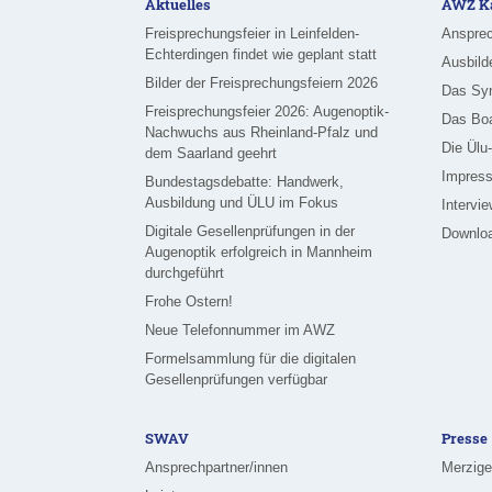
Aktuelles
AWZ Ka
Freisprechungsfeier in Leinfelden-
Ansprec
Echterdingen findet wie geplant statt
Ausbild
Bilder der Freisprechungsfeiern 2026
Das Sy
Freisprechungsfeier 2026: Augenoptik-
Das Bo
Nachwuchs aus Rheinland-Pfalz und
Die Ülu
dem Saarland geehrt
Impress
Bundestagsdebatte: Handwerk,
Ausbildung und ÜLU im Fokus
Intervi
Digitale Gesellenprüfungen in der
Downlo
Augenoptik erfolgreich in Mannheim
durchgeführt
Frohe Ostern!
Neue Telefonnummer im AWZ
Formelsammlung für die digitalen
Gesellenprüfungen verfügbar
SWAV
Presse
Ansprechpartner/innen