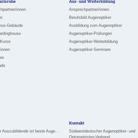
rlsruhe
Aus- und Weiterbildung
hpartner/innen
Ansprechpartner/innen
er
Berufsbild Augenoptiker
nus-Gebäude
Ausbildung zum Augenoptiker
ardinghouse
Augenoptiker-Prüfungen
-Kurse
Augenoptiker-Weiterbildung
ionen
Augenoptiker-Seminare
ews
ads
Kontakt
Merziger Auszubildende ist beste Augenoptikerin im Saarland
Südwestdeutscher Augenoptiker- und
Optometristen-Verband