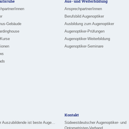
rlsruhe
Aus- und Weiterbildung
hpartner/innen
Ansprechpartner/innen
er
Berufsbild Augenoptiker
nus-Gebäude
Ausbildung zum Augenoptiker
ardinghouse
Augenoptiker-Prüfungen
-Kurse
Augenoptiker-Weiterbildung
ionen
Augenoptiker-Seminare
ews
ads
Kontakt
Merziger Auszubildende ist beste Augenoptikerin im Saarland
Südwestdeutscher Augenoptiker- und
Optometristen-Verband