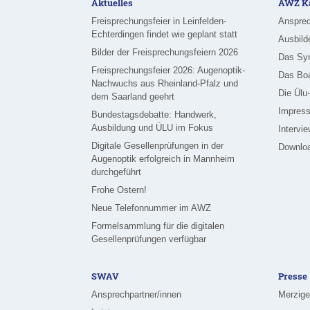
Aktuelles
AWZ Ka
Freisprechungsfeier in Leinfelden-
Ansprec
Echterdingen findet wie geplant statt
Ausbild
Bilder der Freisprechungsfeiern 2026
Das Sy
Freisprechungsfeier 2026: Augenoptik-
Das Bo
Nachwuchs aus Rheinland-Pfalz und
Die Ülu
dem Saarland geehrt
Impress
Bundestagsdebatte: Handwerk,
Ausbildung und ÜLU im Fokus
Intervi
Digitale Gesellenprüfungen in der
Downlo
Augenoptik erfolgreich in Mannheim
durchgeführt
Frohe Ostern!
Neue Telefonnummer im AWZ
Formelsammlung für die digitalen
Gesellenprüfungen verfügbar
SWAV
Presse
Ansprechpartner/innen