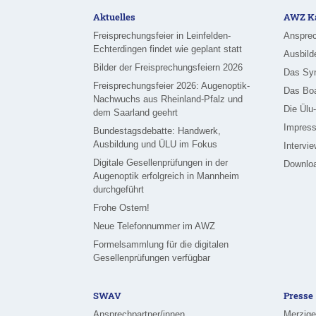
Aktuelles
AWZ Ka
Freisprechungsfeier in Leinfelden-
Ansprec
Echterdingen findet wie geplant statt
Ausbild
Bilder der Freisprechungsfeiern 2026
Das Sy
Freisprechungsfeier 2026: Augenoptik-
Das Bo
Nachwuchs aus Rheinland-Pfalz und
Die Ülu
dem Saarland geehrt
Impress
Bundestagsdebatte: Handwerk,
Ausbildung und ÜLU im Fokus
Intervi
Digitale Gesellenprüfungen in der
Downlo
Augenoptik erfolgreich in Mannheim
durchgeführt
Frohe Ostern!
Neue Telefonnummer im AWZ
Formelsammlung für die digitalen
Gesellenprüfungen verfügbar
SWAV
Presse
Ansprechpartner/innen