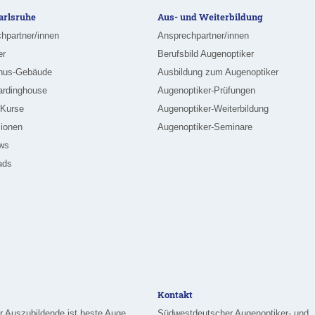
rlsruhe
Aus- und Weiterbildung
hpartner/innen
Ansprechpartner/innen
er
Berufsbild Augenoptiker
nus-Gebäude
Ausbildung zum Augenoptiker
ardinghouse
Augenoptiker-Prüfungen
-Kurse
Augenoptiker-Weiterbildung
ionen
Augenoptiker-Seminare
ews
ads
Kontakt
Merziger Auszubildende ist beste Augenoptikerin im Saarland
Südwestdeutscher Augenoptiker- und