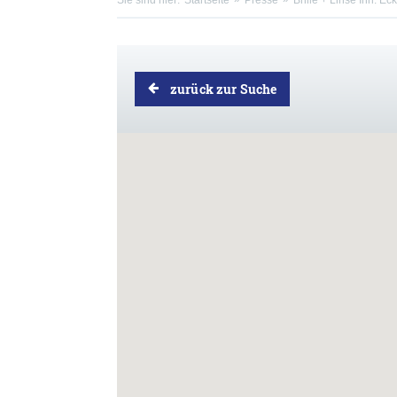
Sie sind hier:
Startseite
Presse
Brille + Linse Inh. Ec
zurück zur Suche