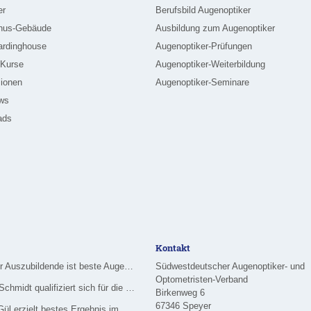
er
Berufsbild Augenoptiker
nus-Gebäude
Ausbildung zum Augenoptiker
ardinghouse
Augenoptiker-Prüfungen
-Kurse
Augenoptiker-Weiterbildung
ionen
Augenoptiker-Seminare
ews
ads
Kontakt
Merziger Auszubildende ist beste Augenoptikerin im Saarland
Südwestdeutscher Augenoptiker- und
Optometristen-Verband
Nadine Schmidt qualifiziert sich für die Deutsche Meisterschaft im Handwerk
Birkenweg 6
67346 Speyer
Özlem Gül erzielt bestes Ergebnis im Rhein-Main-Gebiet