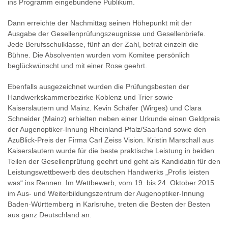
ins Programm eingebundene Publikum.
Dann erreichte der Nachmittag seinen Höhepunkt mit der
Ausgabe der Gesellenprüfungszeugnisse und Gesellenbriefe.
Jede Berufsschulklasse, fünf an der Zahl, betrat einzeln die
Bühne. Die Absolventen wurden vom Komitee persönlich
beglückwünscht und mit einer Rose geehrt.
Ebenfalls ausgezeichnet wurden die Prüfungsbesten der
Handwerkskammerbezirke Koblenz und Trier sowie
Kaiserslautern und Mainz. Kevin Schäfer (Wirges) und Clara
Schneider (Mainz) erhielten neben einer Urkunde einen Geldpreis
der Augenoptiker-Innung Rheinland-Pfalz/Saarland sowie den
AzuBlick-Preis der Firma Carl Zeiss Vision. Kristin Marschall aus
Kaiserslautern wurde für die beste praktische Leistung in beiden
Teilen der Gesellenprüfung geehrt und geht als Kandidatin für den
Leistungswettbewerb des deutschen Handwerks „Profis leisten
was“ ins Rennen. Im Wettbewerb, vom 19. bis 24. Oktober 2015
im Aus- und Weiterbildungszentrum der Augenoptiker-Innung
Baden-Württemberg in Karlsruhe, treten die Besten der Besten
aus ganz Deutschland an.