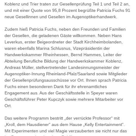
Koblenz und Trier traten zur Gesellenprüfung Teil 1 und Teil 2 an,
und mit einer Quote von 95,8 Prozent begrüßte Patricia Fuchs 91
neue Gesellinnen und Gesellen im Augenoptikerhandwerk.
Zudem hieß Patricia Fuchs, neben den Freunden und Familien
der Gesellen, die geladenen Gäste willkommen. Neben Hans
Leverkus, erster Beigeordneter der Stadt Kirchheimbolanden,
waren ebenfalls Marina Schlusnus, Vizepräsidentin der
Handwerkskammer Rheinhessen, Bernd Hammes, Leiter der
Abteilung Berufliche Bildung der Handwerkskammer Koblenz,
Andreas Müller, stellvertretender Landesinnungsmeister der
Augenoptiker-Innung Rheinland-Pfalz/Saarland sowie Mitglieder
der Gesellenprüfungsausschüsse vor Ort. Ihnen sprach Patricia
Fuchs einen besonderen Dank für ihr ehrenamtliches
Engagement aus. Aus der Geschäftsstelle in Speyer waren
Geschäftsführer Peter Kupczyk sowie mehrere Mitarbeiter vor
Ort.
Das weitere Programm bestritt „der verrückte Professor“ mit
„Kroll, dem Hausdiener“ aus dem Hause „Kelly Entertainment“.
Mit Experimenten und viel Magie verzauberten sie nicht nur das