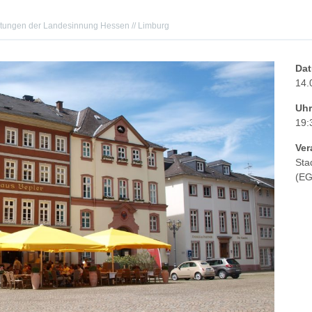
ltungen der Landesinnung Hessen // Limburg
Da
14.
Uhr
19:
Ver
Sta
(EG