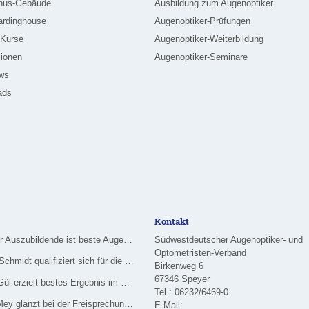
nus-Gebäude
Ausbildung zum Augenoptiker
ardinghouse
Augenoptiker-Prüfungen
-Kurse
Augenoptiker-Weiterbildung
ionen
Augenoptiker-Seminare
ews
ads
Kontakt
Merziger Auszubildende ist beste Augenoptikerin im Saarland
Südwestdeutscher Augenoptiker- und
Optometristen-Verband
Nadine Schmidt qualifiziert sich für die Deutsche Meisterschaft im Handwerk
Birkenweg 6
67346 Speyer
Özlem Gül erzielt bestes Ergebnis im Rhein-Main-Gebiet
Tel.: 06232/6469-0
Celina Mey glänzt bei der Freisprechung in Dietzenbach
E-Mail: