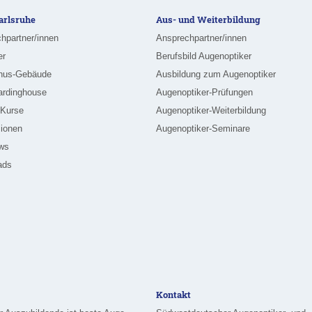
rlsruhe
Aus- und Weiterbildung
hpartner/innen
Ansprechpartner/innen
er
Berufsbild Augenoptiker
nus-Gebäude
Ausbildung zum Augenoptiker
ardinghouse
Augenoptiker-Prüfungen
-Kurse
Augenoptiker-Weiterbildung
ionen
Augenoptiker-Seminare
ews
ads
Kontakt