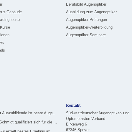
er
Berufsbild Augenoptiker
nus-Gebäude
Ausbildung zum Augenoptiker
ardinghouse
Augenoptiker-Prüfungen
-Kurse
Augenoptiker-Weiterbildung
ionen
Augenoptiker-Seminare
ews
ads
Kontakt
Merziger Auszubildende ist beste Augenoptikerin im Saarland
Südwestdeutscher Augenoptiker- und
Optometristen-Verband
Nadine Schmidt qualifiziert sich für die Deutsche Meisterschaft im Handwerk
Birkenweg 6
67346 Speyer
Özlem Gül erzielt bestes Ergebnis im Rhein-Main-Gebiet