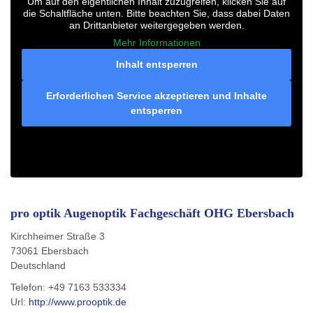
Um auf den eigentlichen Inhalt zuzugreifen, klicken Sie auf
die Schaltfläche unten. Bitte beachten Sie, dass dabei Daten
an Drittanbieter weitergegeben werden.
Mehr Informationen
Inhalt entsperren
Erforderlichen Service akzeptieren und Inhalte
entsperren
pro optik Augenoptik Fachgeschäft OHG Ebersbach
Kirchheimer Straße 3
73061
Ebersbach
Deutschland
Telefon:
+49 7163 533334
Url:
http://www.prooptik.de