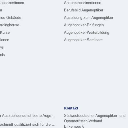
hpartner/innen
Ansprechpartner/innen
er
Berufsbild Augenoptiker
nus-Gebäude
Ausbildung zum Augenoptiker
ardinghouse
Augenoptiker-Prüfungen
-Kurse
Augenoptiker-Weiterbildung
ionen
Augenoptiker-Seminare
ews
ads
Kontakt
Merziger Auszubildende ist beste Augenoptikerin im Saarland
Südwestdeutscher Augenoptiker- und
Optometristen-Verband
Nadine Schmidt qualifiziert sich für die Deutsche Meisterschaft im Handwerk
Birkenweg 6