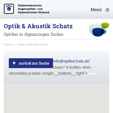
Menü
Optik & Akustik Schatz
Optiker in Sigmaringen finden
Presse
Optik & Akustik Schatz
info@optikschatz.de
"
zurück zur Suche
class="e-button--text--
secondary p-wpsl--single__buttons__right">