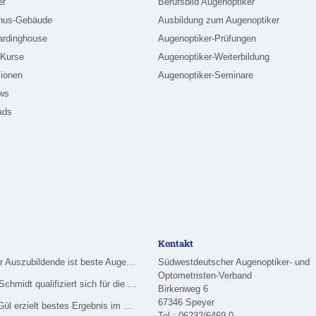
er
Berufsbild Augenoptiker
nus-Gebäude
Ausbildung zum Augenoptiker
ardinghouse
Augenoptiker-Prüfungen
-Kurse
Augenoptiker-Weiterbildung
ionen
Augenoptiker-Seminare
ews
ads
Kontakt
Merziger Auszubildende ist beste Augenoptikerin im Saarland
Südwestdeutscher Augenoptiker- und
Optometristen-Verband
Nadine Schmidt qualifiziert sich für die Deutsche Meisterschaft im Handwerk
Birkenweg 6
67346 Speyer
Özlem Gül erzielt bestes Ergebnis im Rhein-Main-Gebiet
Tel.: 06232/6469-0